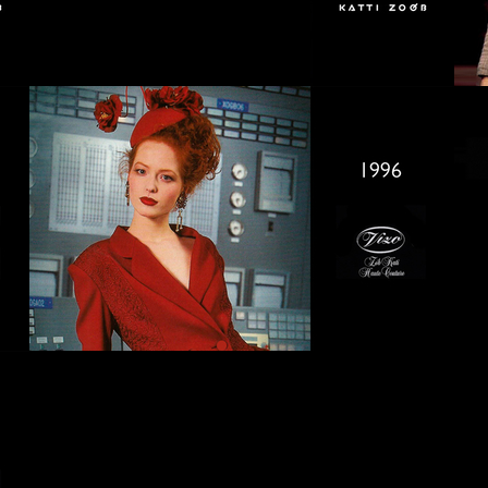
04
2003
00
1999