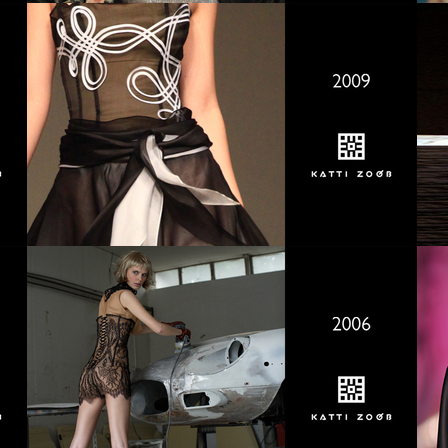
13
2012
10
2009