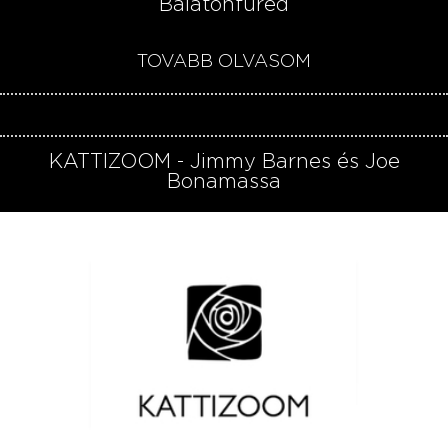
Balatonfüred
TOVÁBB OLVASOM
KATTIZOOM - Jimmy Barnes és Joe
Bonamassa