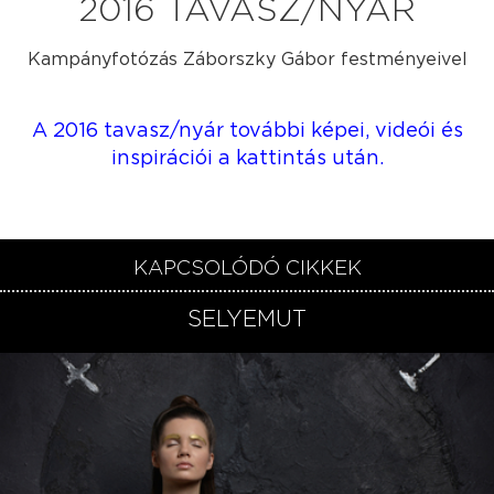
2016 TAVASZ/NYÁR
Kampányfotózás Záborszky Gábor festményeivel
A 2016 tavasz/nyár további képei, videói és
inspirációi a kattintás után.​
KAPCSOLÓDÓ CIKKEK
SELYEMÚT