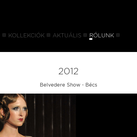
P
KOLLEKCIÓK
AKTUÁLIS
RÓLUNK
2012
Belvedere Show - Bécs