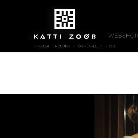
WEBSHO
Főoldal
RÓLUNK
TÖRT-ÉN-ELEM
2012