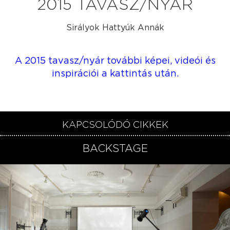
2015 TAVASZ/NYÁR
Sirályok Hattyúk Annák
A 2015 tavasz/nyár további képei, videói és
inspirációi a kattintás után.​
KAPCSOLÓDÓ CIKKEK
BACKSTAGE