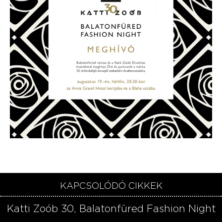
KAPCSOLÓDÓ CIKKEK
Katti Zoób 30, Balatonfüred Fashion Night